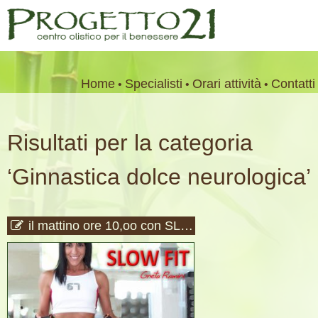
Salta
Home
Specialisti
Orari attività
Contatti
al
contenuto
Risultati per la categoria
‘Ginnastica dolce neurologica’
il mattino ore 10,oo con SLOW FIT.