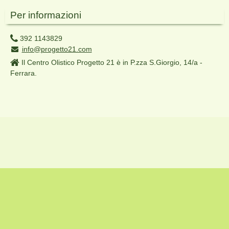
Per informazioni
392 1143829
info@progetto21.com
Il Centro Olistico Progetto 21 è in P.zza S.Giorgio, 14/a -
Ferrara.
© 2026 progetto21. Tutti i diritti riservati. Designed by
Silva Themes
.